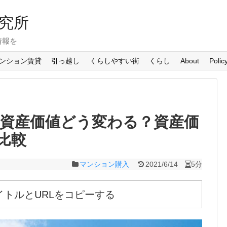
究所
情報を
ンション賃貸
引っ越し
くらしやすい街
くらし
About
Polic
の資産価値どう変わる？資産価
比較
マンション購入
2021/6/14
5分
イトルとURLをコピーする