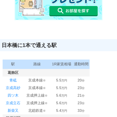
日本橋に1本で通える駅
駅
路線
1R家賃相場
通勤時間
葛飾区
青砥
京成本線
5.5
20
※
万円
分
京成高砂
京成本線
5.5
23
※
万円
分
四ツ木
京成押上線
5.6
21
※
万円
分
京成立石
京成押上線
5.6
23
※
万円
分
新柴又
北総鉄道
5.4
33
※
万円
分