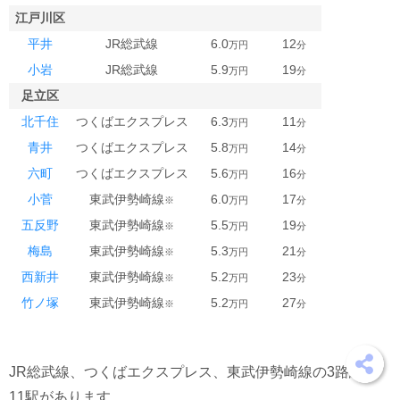
江戸川区
平井
JR総武線
6.0
12
万円
分
小岩
JR総武線
5.9
19
万円
分
足立区
北千住
つくばエクスプレス
6.3
11
万円
分
青井
つくばエクスプレス
5.8
14
万円
分
六町
つくばエクスプレス
5.6
16
万円
分
小菅
東武伊勢崎線
6.0
17
※
万円
分
五反野
東武伊勢崎線
5.5
19
※
万円
分
梅島
東武伊勢崎線
5.3
21
※
万円
分
西新井
東武伊勢崎線
5.2
23
※
万円
分
竹ノ塚
東武伊勢崎線
5.2
27
※
万円
分
JR総武線、つくばエクスプレス、東武伊勢崎線の3路線・
11駅があります。