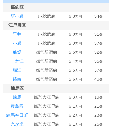
葛飾区
新小岩
JR総武線
6.3
34
万円
分
江戸川区
平井
JR総武線
6.0
31
万円
分
小岩
JR総武線
5.9
37
万円
分
船堀
都営新宿線
5.5
32
万円
分
一之江
都営新宿線
5.4
35
万円
分
瑞江
都営新宿線
5.5
37
万円
分
篠崎
都営新宿線
5.6
40
万円
分
練馬区
練馬
都営大江戸線
6.3
19
万円
分
豊島園
都営大江戸線
6.1
21
万円
分
練馬春日町
都営大江戸線
6.2
23
万円
分
光が丘
都営大江戸線
6.1
25
万円
分