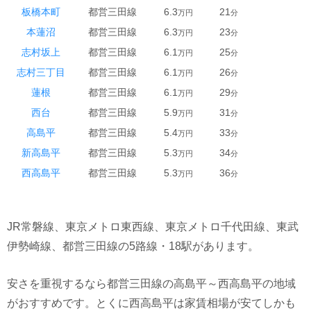
板橋本町
都営三田線
6.3
21
万円
分
本蓮沼
都営三田線
6.3
23
万円
分
志村坂上
都営三田線
6.1
25
万円
分
志村三丁目
都営三田線
6.1
26
万円
分
蓮根
都営三田線
6.1
29
万円
分
西台
都営三田線
5.9
31
万円
分
高島平
都営三田線
5.4
33
万円
分
新高島平
都営三田線
5.3
34
万円
分
西高島平
都営三田線
5.3
36
万円
分
JR常磐線、東京メトロ東西線、東京メトロ千代田線、東武
伊勢崎線、都営三田線の5路線・18駅があります。
安さを重視するなら都営三田線の高島平～西高島平の地域
がおすすめです。とくに西高島平は家賃相場が安てしかも