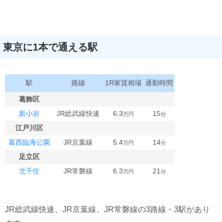
東京に1本で通える駅
駅
路線
1R家賃相場
通勤時間
葛飾区
新小岩
JR総武線快速
6.3
15
万円
分
江戸川区
葛西臨海公園
JR京葉線
5.4
14
万円
分
足立区
北千住
JR常磐線
6.3
21
万円
分
JR総武線快速、JR京葉線、JR常磐線の3路線・3駅があり