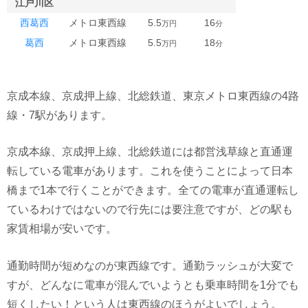
江戸川区
西葛西
メトロ東西線
5.5
16
万円
分
葛西
メトロ東西線
5.5
18
万円
分
京成本線、京成押上線、北総鉄道、東京メトロ東西線の4路
線・7駅があります。
京成本線、京成押上線、北総鉄道には都営浅草線と直通運
転している電車があります。これを使うことによって日本
橋まで1本で行くことができます。全ての電車が直通運転し
ているわけではないので行先には要注意ですが、どの駅も
家賃相場が安いです。
通勤時間が短めなのが東西線です。通勤ラッシュが大変で
すが、どんなに電車が混んでいようとも乗車時間を1分でも
短くしたい！という人は東西線のほうがよいでしょう。