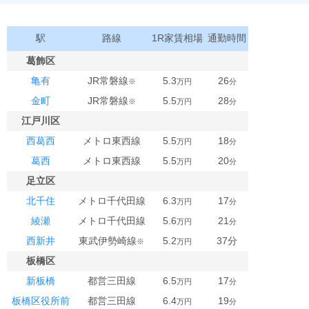
駅
路線
1R家賃相場
通勤時間
葛飾区
亀有
JR常磐線
5.3
26
※
万円
分
金町
JR常磐線
5.5
28
※
万円
分
江戸川区
西葛西
メトロ東西線
5.5
18
万円
分
葛西
メトロ東西線
5.5
20
万円
分
足立区
北千住
メトロ千代田線
6.3
17
万円
分
綾瀬
メトロ千代田線
5.6
21
万円
分
西新井
東武伊勢崎線
5.2
37分
※
万円
板橋区
新板橋
都営三田線
6.5
17
万円
分
板橋区役所前
都営三田線
6.4
19
万円
分