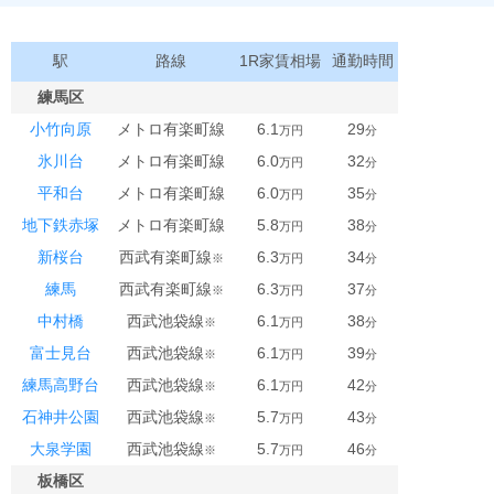
駅
路線
1R家賃相場
通勤時間
練馬区
小竹向原
メトロ有楽町線
6.1
29
万円
分
氷川台
メトロ有楽町線
6.0
32
万円
分
平和台
メトロ有楽町線
6.0
35
万円
分
地下鉄赤塚
メトロ有楽町線
5.8
38
万円
分
新桜台
西武有楽町線
6.3
34
※
万円
分
練馬
西武有楽町線
6.3
37
※
万円
分
中村橋
西武池袋線
6.1
38
※
万円
分
富士見台
西武池袋線
6.1
39
※
万円
分
練馬高野台
西武池袋線
6.1
42
※
万円
分
石神井公園
西武池袋線
5.7
43
※
万円
分
大泉学園
西武池袋線
5.7
46
※
万円
分
板橋区