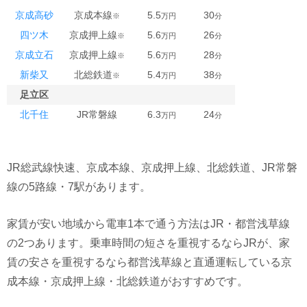
京成高砂
京成本線
5.5
30
※
万円
分
四ツ木
京成押上線
5.6
26
※
万円
分
京成立石
京成押上線
5.6
28
※
万円
分
新柴又
北総鉄道
5.4
38
※
万円
分
足立区
北千住
JR常磐線
6.3
24
万円
分
JR総武線快速、京成本線、京成押上線、北総鉄道、JR常磐
線の5路線・7駅があります。
家賃が安い地域から電車1本で通う方法はJR・都営浅草線
の2つあります。乗車時間の短さを重視するならJRが、家
賃の安さを重視するなら都営浅草線と直通運転している京
成本線・京成押上線・北総鉄道がおすすめです。