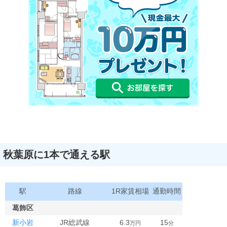
秋葉原に1本で通える駅
駅
路線
1R家賃相場
通勤時間
葛飾区
新小岩
JR総武線
6.3
15
万円
分