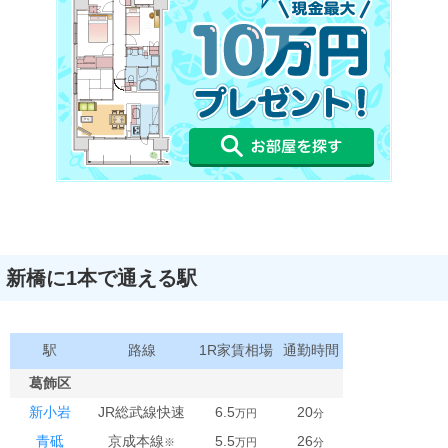
新橋に1本で通える駅
駅
路線
1R家賃相場
通勤時間
葛飾区
新小岩
JR総武線快速
6.5
20
万円
分
青砥
京成本線
5.5
26
※
万円
分