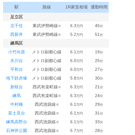
駅
路線
1R家賃相場
通勤時間
足立区
北千住
東武伊勢崎線
6.3
45
※
万円
分
西新井
東武伊勢崎線
5.2
51
※
万円
分
練馬区
小竹向原
メトロ副都心線
6.1
19
万円
分
氷川台
メトロ副都心線
6.0
25
万円
分
平和台
メトロ副都心線
6.0
27
万円
分
地下鉄赤塚
メトロ副都心線
5.8
30
万円
分
新桜台
西武有楽町線
6.3
21
※
万円
分
練馬
西武有楽町線
6.3
24
※
万円
分
中村橋
西武池袋線
6.1
29
※
万円
分
富士見台
西武池袋線
6.1
31
※
万円
分
練馬高野台
西武池袋線
6.1
33
※
万円
分
石神井公園
西武池袋線
5.7
28
※
万円
分